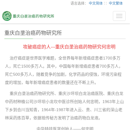
语言选择：
中文简体
∷
中文繁体
Toggl
navig
重庆白垄治癌药物研究所
攻破癌症的人---重庆白垄治癌药物研究何忠明
治疗癌症是世界医学难题，全世界每年新增癌症患者1700多万
人，死亡1500多万人。其中，中国每年新增癌症患者700多万人，
死亡500多万人，随着竞争的加剧，化学药品的侵蚀，环境污染程
度的增加，每年新增癌症患者的数量还在不断上升。
重庆白垄治癌药物研究所、重庆沙坪坝白龙治癌医院、重庆白龙
中药材种植公司沙坪坝小龙坎中医诊所创始人何忠明，1963年上山
下乡到合川当知青，1964年-1987年进入云、贵、川三省的深山老
林采药炼百草，依据祖传秘方发明了治癌药物白龙液。
中华特技医学创始人——何忠明