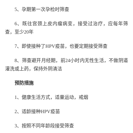
5
、孕期第一次孕检时筛查
6
、既往宫颈上皮内瘤病变，接受过治疗，应每年筛
查，至少
20
年
7
、即使接种了
HPV
疫苗，也要定期接受筛查
8
、筛查避开月经期，前
24
小时内无性生活，不做阴道
灌洗或上药，保持外阴清洁
预防措施
1
、健康生活方式，适量运动，戒烟
2
、适龄接种
HPV
疫苗
3
、按照不同年龄段接受筛查