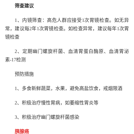
筛查建议
1
、内镜筛查：高危人群应接受
1
次胃镜检查。如无异
常，建议每
2
年
1
次胃镜检查。如检查异常，建议每年
1
次胃
镜检查
2
、定期幽门螺旋杆菌、血清胃蛋白酶原、血清胃泌
素
-17
检测
预防措施
1
、多食新鲜蔬菜，水果，避免高盐饮食，戒烟限酒
2
、积极治疗慢性胃病，如萎缩性胃炎等
3
、积极治疗幽门螺旋杆菌感染
胰腺癌