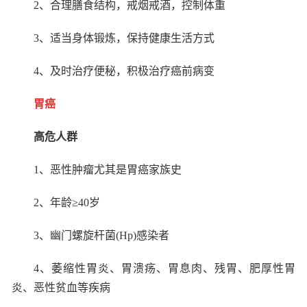
2
、合理膳食结构，戒烟戒酒，控制体重
3
、适当身体锻炼，保持健康生活方式
4
、及时治疗便秘，积极治疗癌前病变
胃癌
高危人群
1
、恶性肿瘤尤其是胃癌家族史
2
、年龄≥
40
岁
3
、幽门螺旋杆菌
(Hp)
感染者
4
、萎缩性胃炎、胃溃疡、胃息肉、残胃、肥厚性胃
炎、恶性贫血等疾病