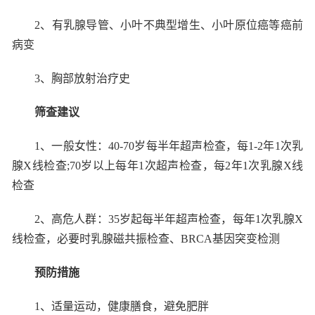
2
、有乳腺导管、小叶不典型增生、小叶原位癌等癌前
病变
3
、胸部放射治疗史
筛查建议
1
、一般女性：
40-70
岁每半年超声检查，每
1-2
年
1
次乳
腺
X
线检查
;70
岁以上每年
1
次超声检查，每
2
年
1
次乳腺
X
线
检查
2
、高危人群：
35
岁起每半年超声检查，每年
1
次乳腺
X
线检查，必要时乳腺磁共振检查、
BRCA
基因突变检测
预防措施
1
、适量运动，健康膳食，避免肥胖