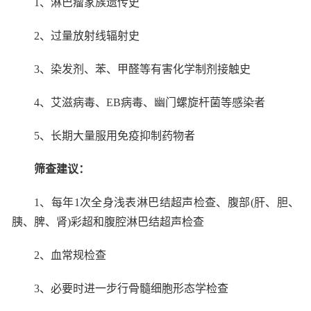
1
、淋巴瘤家族遗传史
2
、过量放射线辐射史
3
、染发剂、苯、甲醛等有害化学制剂接触史
4
、艾滋病毒、
EB
病毒、幽门螺旋杆菌等感染者
5
、长期大量服用免疫抑制药物者
筛查建议：
1
、每年
1
次全身浅表淋巴结超声检查、腹部
(
肝、胆、
胰、脾、肾
)
彩超和腹腔淋巴结超声检查
2
、血常规检查
3
、必要时进一步行骨髓细胞形态学检查