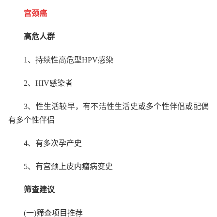
宫颈癌
高危人群
1
、持续性高危型
HPV
感染
2
、
HIV
感染者
3
、性生活较早，有不洁性生活史或多个性伴侣或配偶
有多个性伴侣
4
、有多次孕产史
5
、有宫颈上皮内瘤病变史
筛查建议
(
一
)
筛查项目推荐