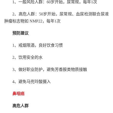
1
、一般风险人群：
60
岁开始，尿常规，每年
1
次
2
、高危人群：
50
岁开始，尿常规、血尿检测联合尿液
肿瘤标志物如
NMP22
，每年
1
次
预防建议
1
、戒烟限酒，良好饮食习惯
2
、饮用安全的水
3
、做好职业防护，避免芳香胺类物质接触
4
、避免马兜玲酸摄入
鼻咽癌
高危人群