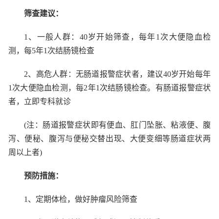
筛查建议：
1
、一般人群：
40
岁开始筛查，每年
1
次大便隐血检
测，每
5
年
1
次结肠镜检查
2
、高危人群：无肠道报警症状者，建议
40
岁开始每年
1
次大便隐血检测，每
2
年
1
次结肠镜检查。有肠道报警症状
者，立即专科就诊
(
注：肠道报警症状即有便血、肛门坠胀、粘液便、腹
泻、便秘、腹泻与便秘交替出现、大便变细等肠道症状两
周以上者
)
预防措施：
1
、定期体检，做好肿瘤风险筛查