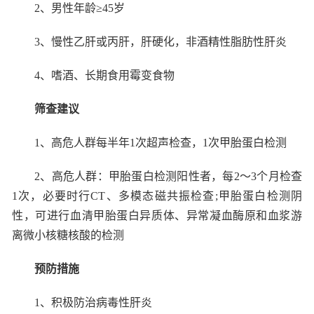
2
、男性年龄≥
45
岁
3
、慢性乙肝或丙肝，肝硬化，非酒精性脂肪性肝炎
4
、嗜酒、长期食用霉变食物
筛查建议
1
、高危人群每半年
1
次超声检查，
1
次甲胎蛋白检测
2
、高危人群：甲胎蛋白检测阳性者，每
2
～
3
个月检查
1
次，必要时行
CT
、多模态磁共振检查
;
甲胎蛋白检测阴
性，可进行血清甲胎蛋白异质体、异常凝血酶原和血浆游
离微小核糖核酸的检测
预防措施
1
、积极防治病毒性肝炎