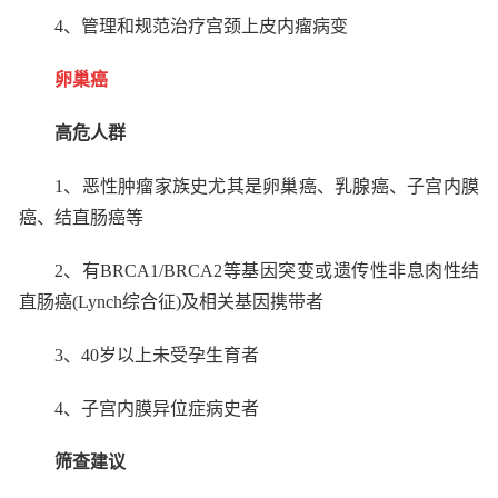
4
、管理和规范治疗宫颈上皮内瘤病变
卵巢癌
高危人群
1
、恶性肿瘤家族史尤其是卵巢癌、乳腺癌、子宫内膜
癌、结直肠癌等
2
、有
BRCA1/BRCA2
等基因突变或遗传性非息肉性结
直肠癌
(Lynch
综合征
)
及相关基因携带者
3
、
40
岁以上未受孕生育者
4
、子宫内膜异位症病史者
筛查建议