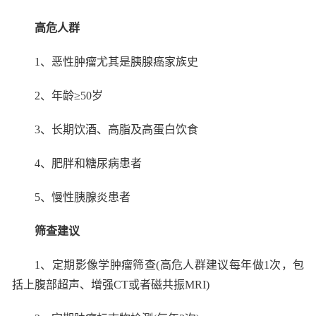
高危人群
1
、恶性肿瘤尤其是胰腺癌家族史
2
、年龄≥
50
岁
3
、长期饮酒、高脂及高蛋白饮食
4
、肥胖和糖尿病患者
5
、慢性胰腺炎患者
筛查建议
1
、定期影像学肿瘤筛查
(
高危人群建议每年做
1
次，包
括上腹部超声、增强
CT
或者磁共振
MRI)