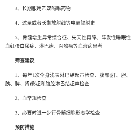
3
、长期服用乙双吗啉药物
4
、过量或者长期放射线等电离辐射史
5
、骨髓增生异常综合征、先天性再障、阵发性睡眠性
血红蛋白尿症、淋巴瘤、骨髓瘤等血液病患者
筛查建议
1
、每年
1
次全身浅表淋巴结超声检查、腹部
(
肝、胆、
胰、脾、肾
)
彩超和腹腔淋巴结超声检查
2
、血常规检查
3
、必要时进一步行骨髓细胞形态学检查
预防措施