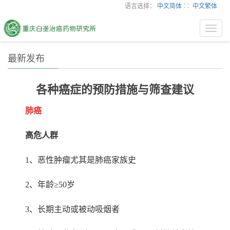
语言选择：
中文简体
∷
中文繁体
Toggl
navig
最新发布
各种癌症的预防措施与筛查建议
肺癌
高危人群
1
、恶性肿瘤尤其是肺癌家族史
2
、年龄≥
50
岁
3
、长期主动或被动吸烟者