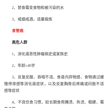
2
、禁食霉变食物和被污染的水
3
、戒烟戒酒，适量锻炼
食管癌
高危人群
1
、消化道恶性肿瘤病史或家族史
2
、年龄≥
40
岁
3
、反复反酸、吞咽不适、食道内异物感、食物通过缓
慢停滞感等消化道症状，以及反复胸骨后疼痛或闷胀不适
感等症状
4
、不良饮食习惯，如长期食用腌渍、热烫、粗硬、霉