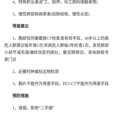
4
、特殊职业者
(
矿工、厨师、化工原料接触者等
)
5
、慢性肺部疾病患者
(
如肺结核、慢性炎症
)
筛查建议
1
、胸部低剂量螺旋
CT
检查是有效手段，
40
岁以上的高
危人群建议每年做
1
次
;
非高危人群每
2
年检查
1
次。发现肺部
小结节或毛玻璃样改变的病灶，要定期随访，咨询肺癌专
家门诊
2
、必要时肿瘤标志物检测
3
、胸片不能作为筛查手段，
PET-CT
不能作为筛查手段
预防措施
1
、戒烟，拒绝“二手烟”