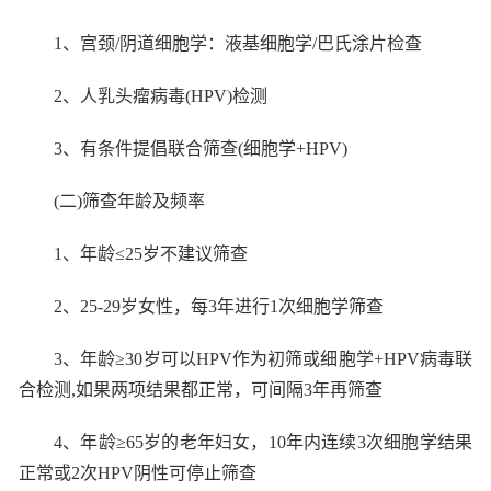
1
、宫颈
/
阴道细胞学：液基细胞学
/
巴氏涂片检查
2
、人乳头瘤病毒
(HPV)
检测
3
、有条件提倡联合筛查
(
细胞学
+HPV)
(
二
)
筛查年龄及频率
1
、年龄≤
25
岁不建议筛查
2
、
25-29
岁女性，每
3
年进行
1
次细胞学筛查
3
、年龄≥
30
岁可以
HPV
作为初筛或细胞学
+HPV
病毒联
合检测
,
如果两项结果都正常，可间隔
3
年再筛查
4
、年龄≥
65
岁的老年妇女，
10
年内连续
3
次细胞学结果
正常或
2
次
HPV
阴性可停止筛查