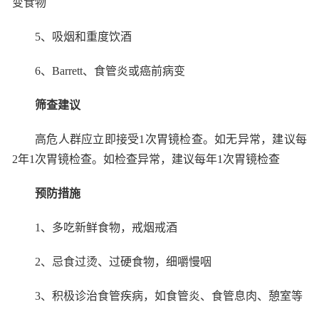
变食物
5
、吸烟和重度饮酒
6
、
Barrett
、食管炎或癌前病变
筛查建议
高危人群应立即接受
1
次胃镜检查。如无异常，建议每
2
年
1
次胃镜检查。如检查异常，建议每年
1
次胃镜检查
预防措施
1
、多吃新鲜食物，戒烟戒酒
2
、忌食过烫、过硬食物，细嚼慢咽
3
、积极诊治食管疾病，如食管炎、食管息肉、憩室等