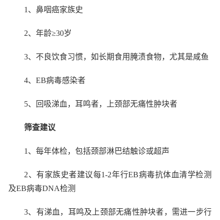
1
、鼻咽癌家族史
2
、年龄≥
30
岁
3
、不良饮食习惯，如长期食用腌渍食物，尤其是咸鱼
4
、
EB
病毒感染者
5
、回吸涕血，耳鸣者，上颈部无痛性肿块者
筛查建议
1
、每年体检，包括颈部淋巴结触诊或超声
2
、有家族史者建议每
1-2
年行
EB
病毒抗体血清学检测
及
EB
病毒
DNA
检测
3
、有涕血，耳鸣及上颈部无痛性肿块者，需进一步行