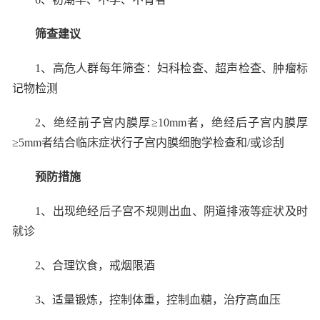
筛查建议
1
、高危人群每年筛查：妇科检查、超声检查、肿瘤标
记物检测
2
、绝经前子宫内膜厚≥
10mm
者，绝经后子宫内膜厚
≥
5mm
者结合临床症状行子宫内膜细胞学检查和
/
或诊刮
预防措施
1
、出现绝经后子宫不规则出血、阴道排液等症状及时
就诊
2
、合理饮食，戒烟限酒
3
、适量锻炼，控制体重，控制血糖，治疗高血压