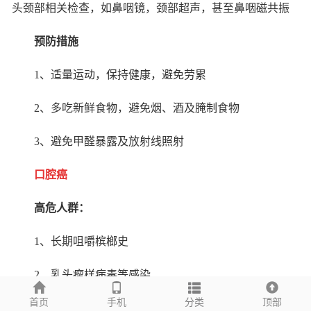
头颈部相关检查，如鼻咽镜，颈部超声，甚至鼻咽磁共振
预防措施
1
、适量运动，保持健康，避免劳累
2
、多吃新鲜食物，避免烟、酒及腌制食物
3
、避免甲醛暴露及放射线照射
口腔癌
高危人群：
1
、长期咀嚼槟榔史
2
、乳头瘤样病毒等感染
首页
手机
分类
顶部
3
、长期主动或被动吸烟者，长期饮酒者