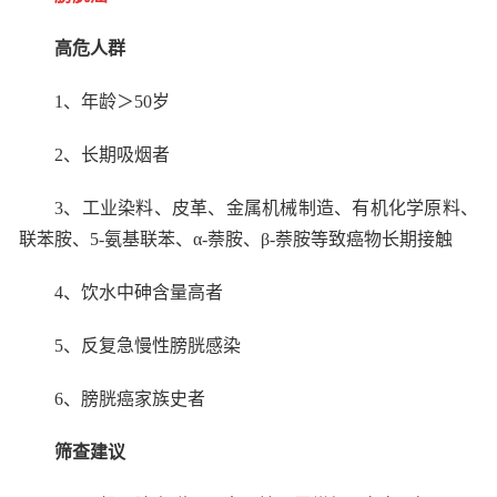
高危人群
1
、年龄＞
50
岁
2
、长期吸烟者
3
、工业染料、皮革、金属机械制造、有机化学原料、
联苯胺、
5-
氨基联苯、α
-
萘胺、β
-
萘胺等致癌物长期接触
4
、饮水中砷含量高者
5
、反复急慢性膀胱感染
6
、膀胱癌家族史者
筛查建议