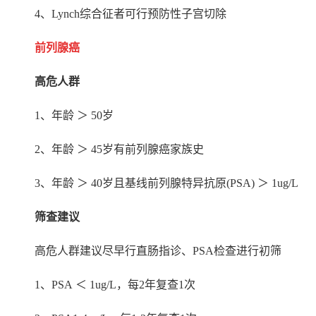
4
、
Lynch
综合征者可行预防性子宫切除
前列腺癌
高危人群
1
、年龄 ＞
50
岁
2
、年龄 ＞
45
岁有前列腺癌家族史
3
、年龄 ＞
40
岁且基线前列腺特异抗原
(PSA)
＞
1ug/L
筛查建议
高危人群建议尽早行直肠指诊、
PSA
检查进行初筛
1
、
PSA
＜
1ug/L
，每
2
年复查
1
次