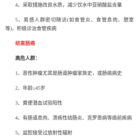
4
、采取措施改良水质，减少饮水中亚硝酸盐含量
5
、易感人群密切随访
(
如食管炎、食管息肉、憩室
等
)
，积极诊治食管疾病
结直肠癌
高危人群：
1
、恶性肿瘤尤其是肠道肿瘤家族史，或肠癌病史
2
、年龄≥
45
岁
3
、粪便潜血试验阳性
4
、有肠道息肉、溃疡性结肠炎、克罗恩病等癌前疾病
5
、盆腔接受过放射性辐射