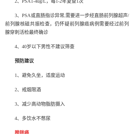
2
、
PSA1-4ug/L
，每
1-2
年复查
1
次
3
、
PSA
或直肠指诊异常
,
需要进一步经直肠前列腺超声
/
前列腺核磁共振检查，仍怀疑前列腺癌病例需要经过前列
腺穿刺活检最终确诊
4
、
40
岁以下男性不建议筛查
预防建议
1
、避免久坐，适度运动
2
、戒烟限酒
3
、减少高动物脂肪摄入
4
、多饮水不憋尿
膀胱癌