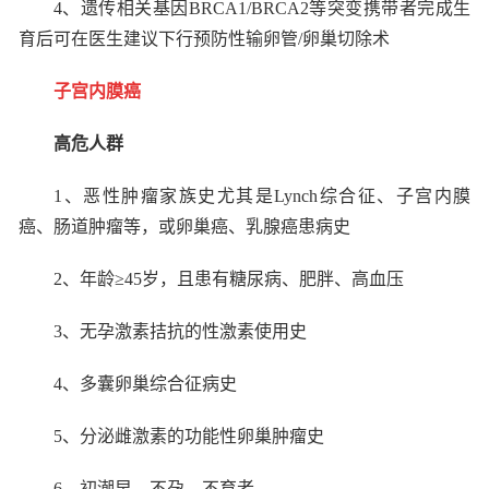
4
、遗传相关基因
BRCA1/BRCA2
等突变携带者完成生
育后可在医生建议下行预防性输卵管
/
卵巢切除术
子宫内膜癌
高危人群
1
、恶性肿瘤家族史尤其是
Lynch
综合征、子宫内膜
癌、肠道肿瘤等，或卵巢癌、乳腺癌患病史
2
、年龄≥
45
岁，且患有糖尿病、肥胖、高血压
3
、无孕激素拮抗的性激素使用史
4
、多囊卵巢综合征病史
5
、分泌雌激素的功能性卵巢肿瘤史
6
、初潮早、不孕、不育者