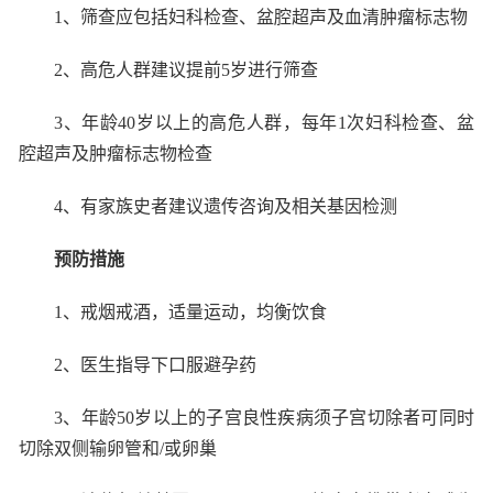
1
、筛查应包括妇科检查、盆腔超声及血清肿瘤标志物
2
、高危人群建议提前
5
岁进行筛查
3
、年龄
40
岁以上的高危人群，每年
1
次妇科检查、盆
腔超声及肿瘤标志物检查
4
、有家族史者建议遗传咨询及相关基因检测
预防措施
1
、戒烟戒酒，适量运动，均衡饮食
2
、医生指导下口服避孕药
3
、年龄
50
岁以上的子宫良性疾病须子宫切除者可同时
切除双侧输卵管和
/
或卵巢