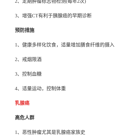
2
、定期肿瘤标志物检测
(
每年
2
次
)
3
、增强
CT
有利于胰腺癌的早期诊断
预防措施
1
、健康多样化饮食，适量增加膳食纤维的摄入
2
、戒烟限酒
3
、控制血糖
4
、适量运动，控制体重
乳腺癌
高危人群
1
、恶性肿瘤尤其是乳腺癌家族史