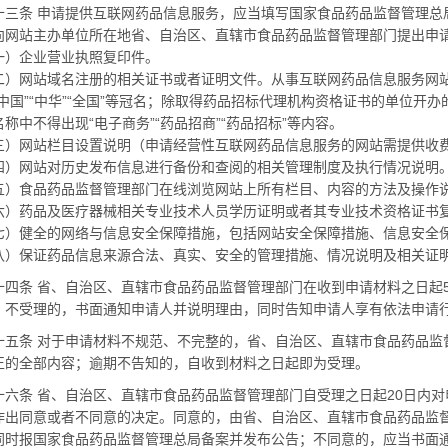
条 申请提供互联网药品信息服务，应当填写国家食品药品监督管理总
向网站主办单位所在地省、自治区、直辖市食品药品监督管理部门提出申
企业营业执照复印件。
网站域名注册的相关证书或者证明文件。从事互联网药品信息服务网站
“中国”“中华”“全国”等冠名；除取得药品招标代理机构资格证书的单位开
称中不得出现“电子商务”“药品招商”“药品招标”等内容。
网站栏目设置说明（申请经营性互联网药品信息服务的网站需提供收费
网站对历史发布信息进行备份和查阅的相关管理制度及执行情况说明
食品药品监督管理部门在线浏览网站上所有栏目、内容的方法及操作
药品及医疗器械相关专业技术人员学历证明或者其专业技术资格证书复
健全的网络与信息安全保障措施，包括网站安全保障措施、信息安全保
保证药品信息来源合法、真实、安全的管理措施、情况说明及相关证
条 省、自治区、直辖市食品药品监督管理部门在收到申请材料之日起
；不受理的，书面通知申请人并说明理由，同时告知申请人享有依法申请
条 对于申请材料不规范、不完整的，省、自治区、直辖市食品药品监
正的全部内容；逾期不告知的，自收到材料之日起即为受理。
条 省、自治区、直辖市食品药品监督管理部门自受理之日起
20
日内对
作出同意或者不同意的决定。同意的，由省、自治区、直辖市食品药品监
同时报国家食品药品监督管理总局备案并发布公告；不同意的，应当书面