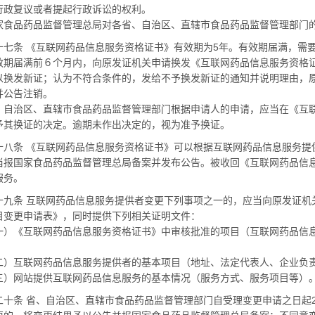
行政复议或者提起行政诉讼的权利。
品药品监督管理总局对各省、自治区、直辖市食品药品监督管理部门的
条 《互联网药品信息服务资格证书》有效期为
5
年。有效期届满，需
效期届满前６个月内，向原发证机关申请换发《互联网药品信息服务资格
以换发新证；认为不符合条件的，发给不予换发新证的通知并说明理由，
并公告注销。
治区、直辖市食品药品监督管理部门根据申请人的申请，应当在《互联
予其换证的决定。逾期未作出决定的，视为准予换证。
条 《互联网药品信息服务资格证书》可以根据互联网药品信息服务提
当报国家食品药品监督管理总局备案并发布公告。被收回《互联网药品信
服务。
条 互联网药品信息服务提供者变更下列事项之一的，应当向原发证机
目变更申请表》，同时提供下列相关证明文件：
《互联网药品信息服务资格证书》中审核批准的项目（互联网药品信息
互联网药品信息服务提供者的基本项目（地址、法定代表人、企业负
网站提供互联网药品信息服务的基本情况（服务方式、服务项目等）
条 省、自治区、直辖市食品药品监督管理部门自受理变更申请之日起