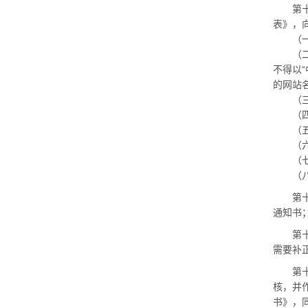
第十三
表》，
（一）
（二）
不得以
的网站名
（三）
（四）
（五）
（六）
（七）
（八）
第十四
通知书
第十五
需要补
第十六
核，并
书》，