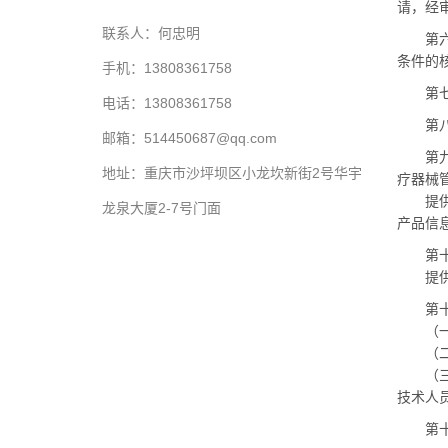
请，经
联系人：何忠明
第六条
条件的
手机：13808361758
第七条
电话：13808361758
第八条
邮箱：514450687@qq.com
第九条
地址：重庆市沙坪坝区小龙坎新街2号华宇
疗器械
提供互
龙泉大厦2-7号门面
产品信
第十条
提供互
第十一
（一）
（二）
（三）
技术人
第十二