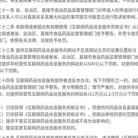
更的，将变更结果予以公告并报国家食品药品监督管理总局备案；不同意
一条 省、自治区、直辖市食品药品监督管理部门对申请人的申请进行
害关系人可以对直接关系其重大利益的事项提交书面意见进行陈述和申辩
二条 未取得或者超出有效期使用《互联网药品信息服务资格证书》从
总局或者省、自治区、直辖市食品药品监督管理部门给予警告，并责令其
部门，依照有关法律、法规给予处罚。
三条 提供互联网药品信息服务的网站不在其网站主页的显著位置标注
家食品药品监督管理总局或者省、自治区、直辖市食品药品监督管理部门
对提供非经营性互联网药品信息服务的网站处以
500
元以下罚款，对提供
以下罚款。
四条 互联网药品信息服务提供者违反本办法，有下列情形之一的，由
食品药品监督管理部门给予警告，责令限期改正；情节严重的，对提供非
款，对提供经营性互联网药品信息服务的网站处以
1
万元以上
3
万元以下罚
已经获得《互联网药品信息服务资格证书》，但提供的药品信息直接撮
已经获得《互联网药品信息服务资格证书》，但超出审核同意的范围提
提供不真实互联网药品信息服务并造成不良社会影响的；
擅自变更互联网药品信息服务项目的。
五条 互联网药品信息服务提供者在其业务活动中，违法使用《互联网