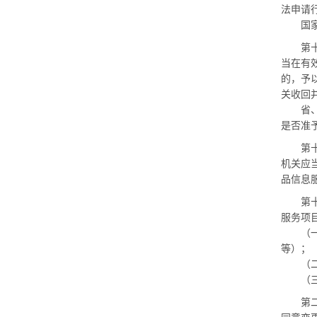
法申请
国家食
第十七
当在有
的，予
关收回
省、自
是否准
第十八
机关应
品信息
第十九
服务项
（一）
等）；
（二）
（三）
第二十