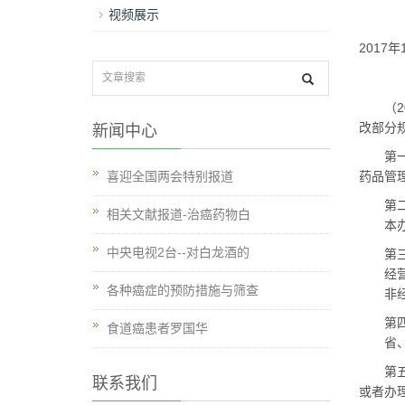
视频展示
2017
年
（
2
改部分
新闻中心
第一条
喜迎全国两会特别报道
药品管
第二条
相关文献报道-治癌药物白
本办法
中央电视2台--对白龙酒的
第三条
经营性
各种癌症的预防措施与筛查
非经营
第四条
食道癌患者罗国华
省、自
第五条
联系我们
或者办