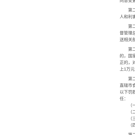
同意变
第二十
人和利
第二十
督管理
送相关
第二十
的，国
正的，
上
1
万元
第二十
直辖市
以下罚
任：
（一）
（二）
（三）
（四）
第二十